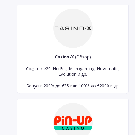
Casino-X
(Обзор)
Софтов >20: NetEnt, Microgaming, Novomatic,
Evolution и др.
Бонусы: 200% до €35 или 100% до €2000 и др.