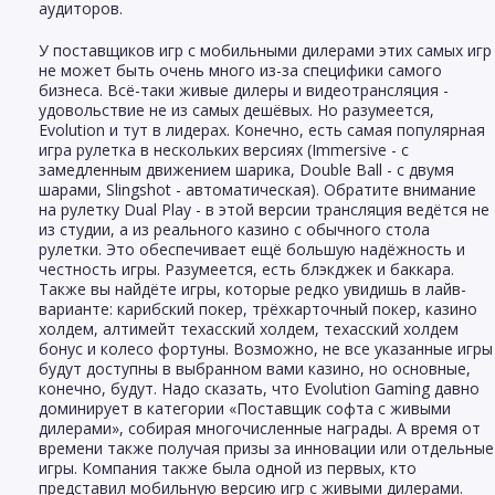
аудиторов.
У поставщиков игр с мобильными дилерами этих самых игр
не может быть очень много из-за специфики самого
бизнеса. Всё-таки живые дилеры и видеотрансляция -
удовольствие не из самых дешёвых. Но разумеется,
Evolution и тут в лидерах. Конечно, есть самая популярная
игра рулетка в нескольких версиях (Immersive - с
замедленным движением шарика, Double Ball - с двумя
шарами, Slingshot - автоматическая). Обратите внимание
на рулетку Dual Play - в этой версии трансляция ведётся не
из студии, а из реального казино с обычного стола
рулетки. Это обеспечивает ещё большую надёжность и
честность игры. Разумеется, есть блэкджек и баккара.
Также вы найдёте игры, которые редко увидишь в лайв-
варианте: карибский покер, трёхкарточный покер, казино
холдем, алтимейт техасский холдем, техасский холдем
бонус и колесо фортуны. Возможно, не все указанные игры
будут доступны в выбранном вами казино, но основные,
конечно, будут. Надо сказать, что Evolution Gaming давно
доминирует в категории «Поставщик софта с живыми
дилерами», собирая многочисленные награды. А время от
времени также получая призы за инновации или отдельные
игры. Компания также была одной из первых, кто
представил мобильную версию игр с живыми дилерами.