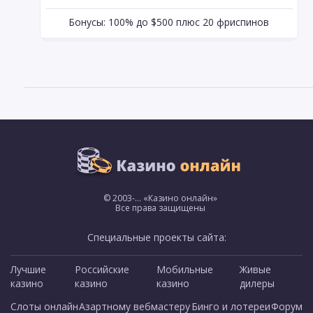
Бонусы: 100% до $500 плюс 20 фриспинов
© 2003-... «Казино онлайн»
Все права защищены
Специальные проекты сайта:
Лучшие
Российские
Мобильные
Живые
казино
казино
казино
дилеры
Слоты онлайн
Азартному вебмастеру
Бинго и лотереи
Форум