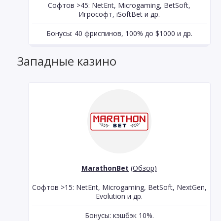
Софтов >45: NetEnt, Microgaming, BetSoft,
Игрософт, iSoftBet и др.
Бонусы: 40 фриспинов, 100% до $1000 и др.
Западные казино
MarathonBet
(Обзор)
Софтов >15: NetEnt, Microgaming, BetSoft, NextGen,
Evolution и др.
Бонусы: кэшбэк 10%.