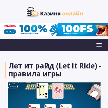
Toggl
navig
Лет ит райд (Let it Ride) -
правила игры