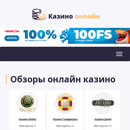
Toggl
navig
Обзоры онлайн казино