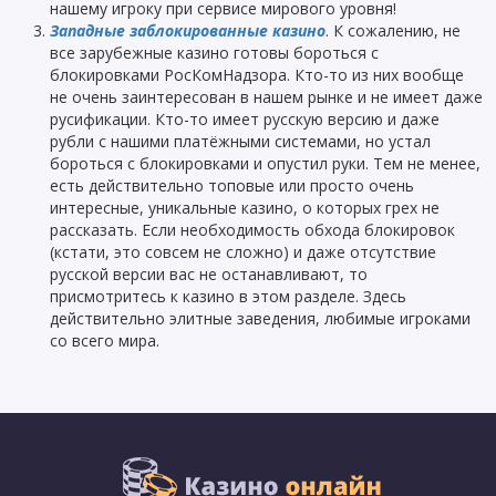
нашему игроку при сервисе мирового уровня!
Западные заблокированные казино
. К сожалению, не
все зарубежные казино готовы бороться с
блокировками РосКомНадзора. Кто-то из них вообще
не очень заинтересован в нашем рынке и не имеет даже
русификации. Кто-то имеет русскую версию и даже
рубли с нашими платёжными системами, но устал
бороться с блокировками и опустил руки. Тем не менее,
есть действительно топовые или просто очень
интересные, уникальные казино, о которых грех не
рассказать. Если необходимость обхода блокировок
(кстати, это совсем не сложно) и даже отсутствие
русской версии вас не останавливают, то
присмотритесь к казино в этом разделе. Здесь
действительно элитные заведения, любимые игроками
со всего мира.