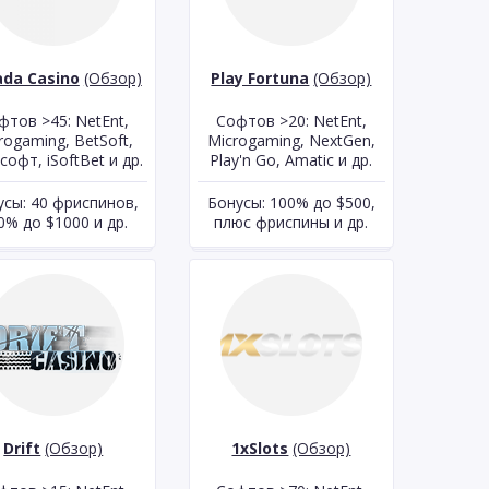
ada Casino
(Обзор)
Play Fortuna
(Обзор)
фтов >45: NetEnt,
Софтов >20: NetEnt,
rogaming, BetSoft,
Microgaming, NextGen,
софт, iSoftBet и др.
Play'n Go, Amatic и др.
усы: 40 фриспинов,
Бонусы: 100% до $500,
0% до $1000 и др.
плюс фриспины и др.
Drift
(Обзор)
1xSlots
(Обзор)