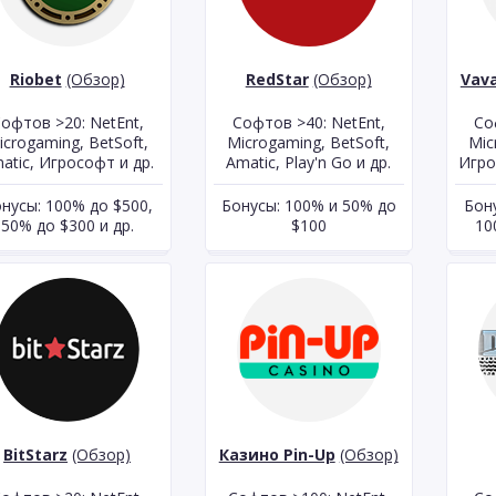
Riobet
(Обзор)
RedStar
(Обзор)
Vav
офтов >20: NetEnt,
Софтов >40: NetEnt,
Со
icrogaming, BetSoft,
Microgaming, BetSoft,
Mic
atic, Игрософт и др.
Amatic, Play'n Go и др.
Игро
нусы: 100% до $500,
Бонусы: 100% и 50% до
Бон
50% до $300 и др.
$100
10
BitStarz
(Обзор)
Казино Pin-Up
(Обзор)