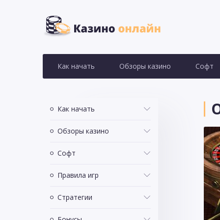
Как начать
Обзоры казино
Софт
О
Как начать
Обзоры казино
Софт
Правила игр
Стратегии
Бонусы