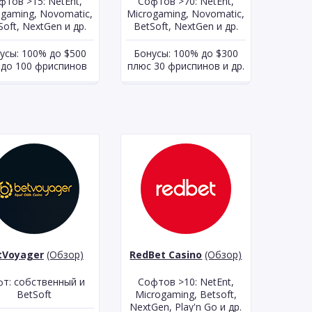
фтов >15: NetEnt,
Софтов >70: NetEnt,
ogaming, Novomatic,
Microgaming, Novomatic,
Soft, NextGen и др.
BetSoft, NextGen и др.
усы: 100% до $500
Бонусы: 100% до $300
 до 100 фриспинов
плюс 30 фриспинов и др.
tVoyager
(Обзор)
RedBet Casino
(Обзор)
т: собственный и
Софтов >10: NetEnt,
BetSoft
Microgaming, Betsoft,
NextGen, Play'n Gо и др.