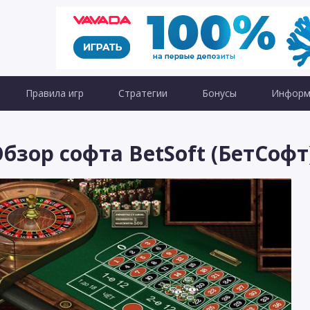
Правила игр
Стратегии
Бонусы
Информ
бзор софта BetSoft (БетСофт