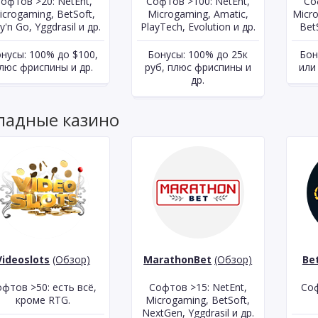
офтов >20: NetEnt,
Софтов >100: NetEnt,
Со
icrogaming, BetSoft,
Microgaming, Amatic,
Micr
y'n Go, Yggdrasil и др.
PlayTech, Evolution и др.
Bet
нусы: 100% до $100,
Бонусы: 100% до 25к
Бон
люс фриспины и др.
руб, плюс фриспины и
или
др.
падные казино
Videoslots
(Обзор)
MarathonBet
(Обзор)
Be
фтов >50: есть всё,
Софтов >15: NetEnt,
Соф
кроме RTG.
Microgaming, BetSoft,
NextGen, Yggdrasil и др.