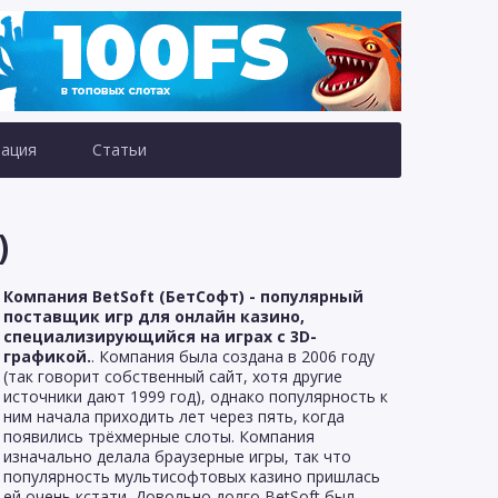
ация
Статьи
)
Компания BetSoft (БетСофт) - популярный
поставщик игр для онлайн казино,
специализирующийся на играх с 3D-
графикой.
. Компания была создана в 2006 году
(так говорит собственный сайт, хотя другие
источники дают 1999 год), однако популярность к
ним начала приходить лет через пять, когда
появились трёхмерные слоты. Компания
изначально делала браузерные игры, так что
популярность мультисофтовых казино пришлась
ей очень кстати. Довольно долго BetSoft был