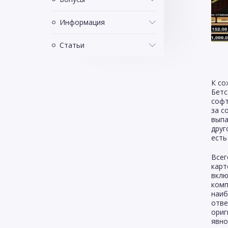
Информация
Статьи
К со
Бетс
софт
за с
выпа
друг
есть
Всег
карт
вклю
комп
наиб
отве
ориг
явно