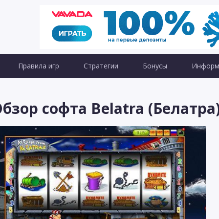
Правила игр
Стратегии
Бонусы
Информ
бзор софта Belatra (Белатра