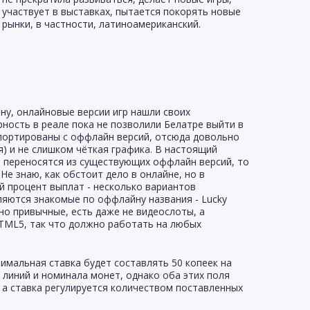
участвует в выставках, пытается покорять новые
рынки, в частности, латиноамериканский.
ну, онлайновые версии игр нашли своих
рность в реале пока не позволили Белатре выйти в
 портированы с оффлайн версий, отсюда довольно
я) и не слишком чёткая графика. В настоящий
и переносятся из существующих оффлайн версий, то
Не знаю, как обстоит дело в онлайне, но в
 процент выплат - несколько вариантов
яются знакомые по оффлайну названия - Lucky
льно привычные, есть даже не видеослоты, а
HTML5, так что должно работать на любых
нимальная ставка будет составлять 50 копеек на
 линий и номинала монет, однако оба этих поля
 а ставка регулируется количеством поставленных