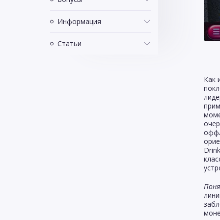
Информация
Статьи
Как 
покл
лиде
прим
моме
очер
оффл
орие
Drin
клас
устр
Поня
лини
забл
моне